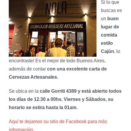
Si lo que
buscas es
un
buen
lugar de
comida
estilo
Cajún
, lo
encontraste! Es el mejor de todo Buenos Aires,
además de contar
con una excelente carta de
Cervezas Artesanales.
Se ubica en la
calle Gorriti 4389 y está abierto todos
los días de 12.30 a 00hs. Viernes y Sábados, su
horario se estira hasta la 01am.
Aquí te dejamos su sitio de Facebook para más
información.