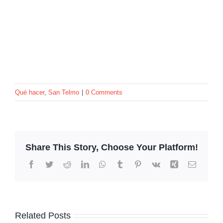
Qué hacer
,
San Telmo
|
0 Comments
Share This Story, Choose Your Platform!
Facebook
Twitter
Reddit
LinkedIn
WhatsApp
Tumblr
Pinterest
Vk
Xing
Email
Related Posts